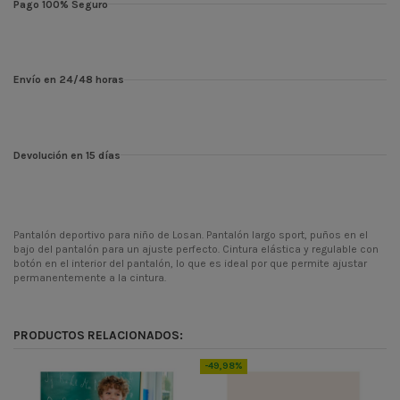
Pago 100% Seguro
Envío en 24/48 horas
Devolución en 15 días
Pantalón deportivo para niño de Losan. Pantalón largo sport, puños en el
bajo del pantalón para un ajuste perfecto. Cintura elástica y regulable con
botón en el interior del pantalón, lo que es ideal por que permite ajustar
permanentemente a la cintura.
Temporada
PV23
Codigo
315-6670AL
PRODUCTOS RELACIONADOS:
ean13
5607055684374
-49,98%
-