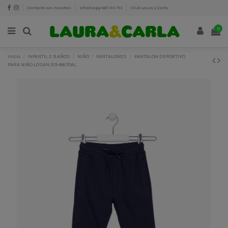
Contacte con nosotros
Whatsapp 687 314 713
Club Laura y Carla
0
Inicio
INFANTIL 2 9 AÑOS
NIÑO
PANTALONES
PANTALON DEPORTIVO
PARA NIÑO LOSAN 315-6670AL