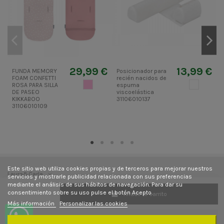
29,99 €
13,99 €
FUNDA MEMORY
Posicionador para
J
FOAM CONFETTI
recién nacidos de
p
ROSA CLARO
BLANCO
ROSA PARA SILLA
espuma
4
DE PASEO
viscoelástica
KIKKABOO
31106010137
31106010109
Este sitio web utiliza cookies propias y de terceros para mejorar nuestros
Laura&Carla
servicios y mostrarle publicidad relacionada con sus preferencias
mediante el análisis de sus hábitos de navegación. Para dar su
consentimiento sobre su uso pulse el botón Acepto.
Añadir al carrito
Contacto
Más información
Personalizar las cookies
Síguenos