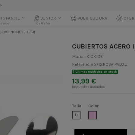
la
INFANTIL
JUNIOR
PUERICULTURA
OFER
 9 años
10 a 18 años
CERO INOXIDABLE/SIL
CUBIERTOS ACERO I
Marca:
KIOKIDS
Referencia
5715.ROSA PALO.U
Últimas unidades en stock
13,99 €
Impuestos incluidos
Talla
Color
ROSA PALO
U