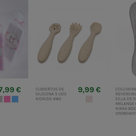
7,99 €
9,99 €
CUBIERTOS DE
COLCHON
SILICONA 3 UDS
REVERSIB
GRIS
ROSA PASTEL
AZUL CIELO
KIOKIDS 4162
BEIGE MUY CLARO
SILLA DE 
MELANGE 
KIKKA BO
311080401