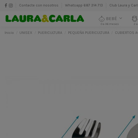
Contacte con nosotros
Whatsapp 687 314 713
Club Laura y Car
BEBÉ
0 a 36 meses
2 a
Inicio
UNISEX
PUERICULTURA
PEQUEÑA PUERICULTURA
CUBIERTOS A