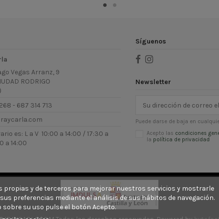
Síguenos
rla
ago Vegas Arranz, 9
IUDAD RODRIGO
Newsletter
)
268 - 687 314 713
uraycarla.com
Puede darse de baja en cualquie
rio es: L a V 10:00 a 14:00 / 17:30 a
Acepto las
condiciones gen
la
política de privacidad
0 a 14:00
ies propias y de terceros para mejorar nuestros servicios y mostrarle
sus preferencias mediante el análisis de sus hábitos de navegación.
 sobre su uso pulse el botón Acepto.