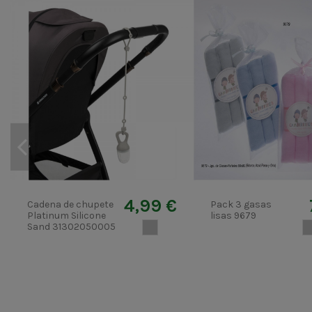
4,99 €
Cadena de chupete
Pack 3 gasas
Platinum Silicone
lisas 9679
Sand 31302050005
GRIS