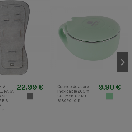
22,99 €
9,90 €
ETA
Cuenco de acero
LE PARA
inoxidable 200ml
PASEO
GRIS 2
Cat Menta SKU
VERDETURQ
GRIS
31302040111
O
33