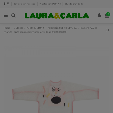
Contacte con nosotros
Whatsapp 687 314 713
Club Laura y Carla
0
Inicio
UNISEX
PUERICULTURA
PEQUEÑA PUERICULTURA
Babero ?VA de
manga larga con recogemigas Arty Rosa 31303030057