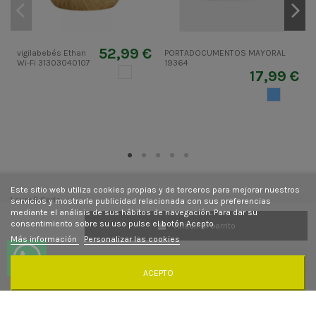
52,99 €
vigilabebés Ethan
PORTADOCUMENTOS MAYORAL
Wi-Fi 31303040107
19364
P
BLANCO
17,99 €
3
AZUL CIEL
Este sitio web utiliza cookies propias y de terceros para mejorar nuestros
Laura&Carla
servicios y mostrarle publicidad relacionada con sus preferencias
mediante el análisis de sus hábitos de navegación. Para dar su
consentimiento sobre su uso pulse el botón Acepto.
Añadir al carrito
Contacto
Más información
Personalizar las cookies
Síguenos
ACEPTO
Newsletter