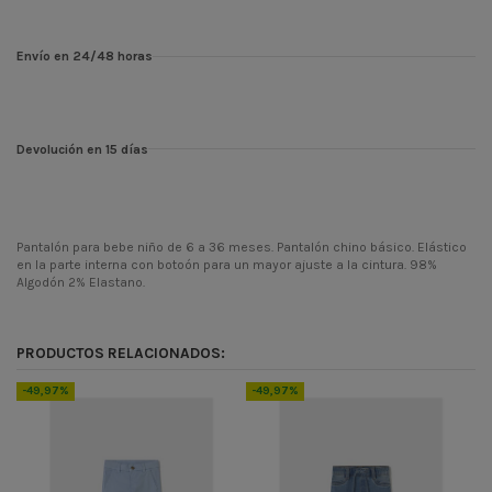
Envío en 24/48 horas
Devolución en 15 días
Pantalón para bebe niño de 6 a 36 meses. Pantalón chino básico. Elástico
en la parte interna con botoón para un mayor ajuste a la cintura. 98%
Algodón 2% Elastano.
ean13
8445445090568
PRODUCTOS RELACIONADOS:
-49,97%
-49,97%
-