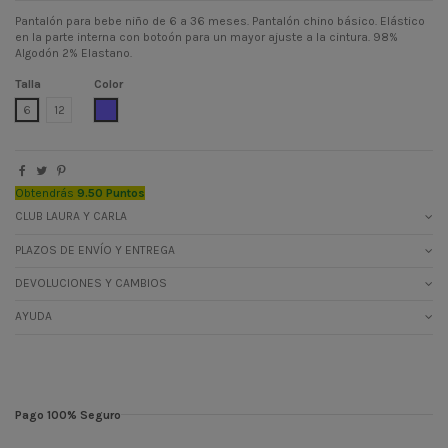
Pantalón para bebe niño de 6 a 36 meses. Pantalón chino básico. Elástico
en la parte interna con botoón para un mayor ajuste a la cintura. 98%
Algodón 2% Elastano.
Talla
Color
LAVANDA
6
12
Obtendrás
9.50 Puntos
CLUB LAURA Y CARLA
PLAZOS DE ENVÍO Y ENTREGA
DEVOLUCIONES Y CAMBIOS
AYUDA
Pago 100% Seguro