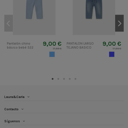
9,00 €
9,00 €
Pantalón chino
PANTALON LARGO
P
básico bebé 522
TEJANO BASICO
b
17,99 €
17,99 €
n
AZUL CIELO
TEJANOME
Laura&Carla
Contacto
Síguenos