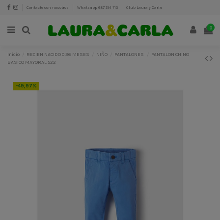
Contacte con nosotros
Whatsapp 687 314 713
Club Laura y Carla
0
Inicio
RECIEN NACIDO 0 36 MESES
NIÑO
PANTALONES
PANTALON CHINO
BASICO MAYORAL 522
-49,97%