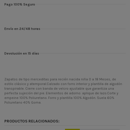
Pago 100% Seguro
Envío en 24/48 horas
Devolución en 15 días
Zapatos de tipo merceditas para recién nacida niña 0 a 18 Meses, de
estilo clásico y atemporal.Calzado con forro interior y plantilla de algodón
transpirable. Cierre con banda de velcro ajustable que garantiza una
perfecta sujeción del pie. Elementos de adorno: aplique de lazo.Corte y
empeine 100% Poliuretano. Forro y plantilla 100% Algodón. Suela 60%
Poliuretano 40% Goma.
ean13
8445054852694
PRODUCTOS RELACIONADOS: