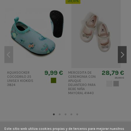
-20,01%
-
9,99 €
28,79 €
AQUASOCKER
MERCEDITA DE
D
COCODRILO 25
CEREMONIA CON
35,99 €
VERDE CAZA
UNISEX KIOKIDS
APLIQUE
NACAR
GRIS
3824
DELANTERO PARA
BEBE NIÑA
MAYORAL 41440
Este sitio web utiliza cookies propias y de terceros para mejorar nuestros