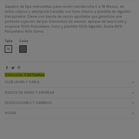
Zapatos de tipo merceditas para recién nacida niña 0 a 18 Meses, de
estilo clásico y atemporal.Calzado con forro interior y plantilla de algodón
transpirable. Cierre con banda de velcro ajustable que garantiza una
perfecta sujeción del pie. Elementos de adorno: aplique de lazo.Corte y
empeine 100% Poliuretano. Forro y plantilla 100% Algodón. Suela 60%
Poliuretano 40% Goma.
Talla
Color
GRIS 2
18
Obtendrás
7.50 Puntos
CLUB LAURA Y CARLA
PLAZOS DE ENVÍO Y ENTREGA
DEVOLUCIONES Y CAMBIOS
AYUDA